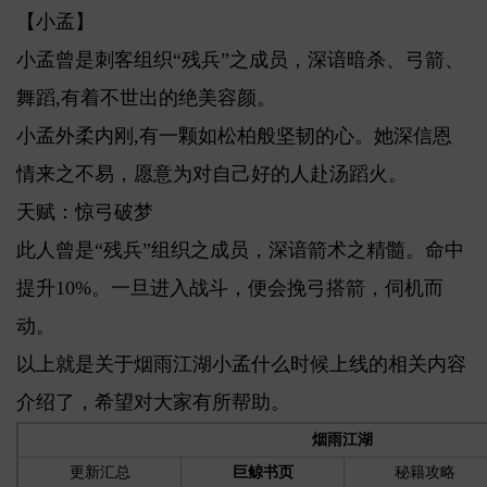
【小孟】
小孟曾是刺客组织“残兵”之成员，深谙暗杀、弓箭、
舞蹈,有着不世出的绝美容颜。
小孟外柔内刚,有一颗如松柏般坚韧的心。她深信恩
情来之不易，愿意为对自己好的人赴汤蹈火。
天赋：惊弓破梦
此人曾是“残兵”组织之成员，深谙箭术之精髓。命中
提升10%。一旦进入战斗，便会挽弓搭箭，伺机而
动。
以上就是关于烟雨江湖小孟什么时候上线的相关内容
介绍了，希望对大家有所帮助。
烟雨江湖
更新汇总
巨鲸书页
秘籍攻略