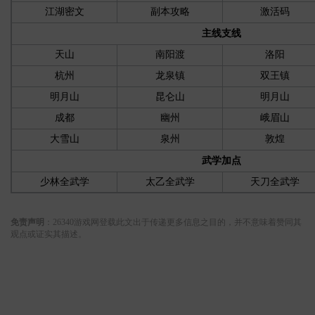
江湖密文
副本攻略
激活码
主线支线
天山
南阳渡
洛阳
杭州
龙泉镇
双王镇
明月山
昆仑山
明月山
成都
幽州
峨眉山
大雪山
泉州
敦煌
武学加点
少林全武学
太乙全武学
天刀全武学
关键词:
免责声明
：26340游戏网登载此文出于传递更多信息之目的，并不意味着赞同其
观点或证实其描述。